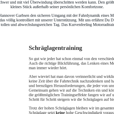
 schwer und mit viel Überwindung überschritten werden kann. Den größ
kleines Stück außerhalb seiner persönlichen Komfortzone.
in Hannover Garbsen den sicheren Umgang mit der Fahrdynamik eines Mo
s völlig kontrolliert mit unserer Unterstützung. Mit uns erfährst Du Di
 tollen und abwechslungsreichen Tag. Das Kurvenfeeling Motorradtraining
Schräglagentraining
So gut wie jeder hat schon einmal von den verschie
Auch die richtige Blickführung, das Lenken eines M
man immer wieder hört.
Aber wieviel hat man davon verinnerlicht und wirkli
keine Zeit über die Fahrtechnik nachzudenken und ha
und brenzligen Herausforderungen, die jeder von uns
Gemeinsam gehen wir auf die Techniken ein und könn
die größtmöglichen Trainingseffekte fangen wir auf
Schritt für Schritt steigern wir die Schräglagen auf b
Trotz der hohen Schräglagen bleiben wir im gesamten
Schräglage setzt
keine
hohe Geschwindigkeit voraus. 