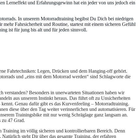
ten Lerneffekt und Erfahrungsgewinn hat ein jeder von uns jedoch ein
torrads. In unserem Motorradtraining begibst Du Dich bei niedrigen
r mehr Fahrsicherheit und Routine, startest mit einem sicheren Gefühl
 ist für jung bis alt und für jeden sinnvoll.
dene Fahrtechniken: Legen, Drücken und dem Hanging-off gehört.
otorrads und „eins mit dem Motorrad werden“ sind Schlagworte die
ch verstanden? Besonders in unerwarteten Situationen haben wir
ndeln aus unserem Instinkt heraus. Das führt oft zu Unsicherheiten
 kennt. Genau dafür gibt es das Kurvenfeeling – Motorradtraining.
en diese über den Tag weiter verinnerlichen und automatisieren. Für
 unserem Trainingsbike mit nur wenig Schräglage ganz langsam an.
is zu 47 Grad.
 Training im völlig sicheren und kontrollierbaren Bereich. Denn
Natürlich steht Dir über das gesamte Training, der erfahren